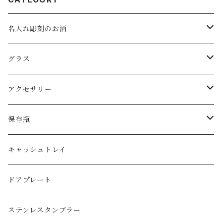
名入れ彫刻のお酒
スパークリングワイン
グラス
ワイン
ロックグラス・オールドグラス
アクセサリー
日本酒
フリーグラス
ピアス
保存瓶
ジョッキグラス・ビアグラス
ネックレス
１リットル
キャッシュトレイ
子供用グラス
３リットル
ドアプレート
タンブラー
ステンレスタンブラー