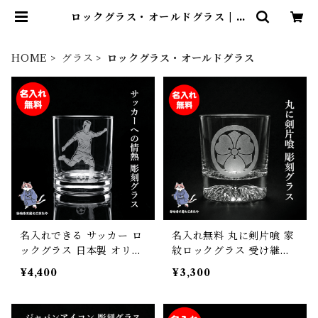
ロックグラス・オールドグラス | 名
入れ専門店 砂吹き工房ねこまたや
HOME
グラス
ロックグラス・オールドグラス
名入れできる サッカー ロ
名入れ無料 丸に剣片喰 家
ックグラス 日本製 オリジ
紋ロックグラス 受け継が
ナルギフト 卒団記念 誕生
れる想いを刻む サンドブ
¥4,400
¥3,300
日プレゼント 背番号 砂吹
ラスト彫刻 日本製 砂吹き
き工房ねこまたや
工房ねこまたや