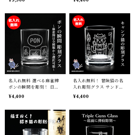
¥3,300
¥4,400
ィスキー 焼酎 誕生日 父の
敬老の日 母の日 誕生日 名
日 敬老の日 ギフト
入れ お名前 彫刻 刻印 ウ
マ 午
名入れ無料 選べる麻雀牌
名入れ無料！ 冒険猫の名
ポンの瞬間を彫刻！ 日本
入れ彫刻グラス サンドブ
製ロックグラス 275ml ギ
ラスト彫刻 砂吹き工房ね
¥4,400
¥4,400
フト 記念品にも 砂吹き工
こまたや プレゼント ギフ
房ねこまたや プレゼント
ト 記念日 誕生日 母の日
ギフト 記念日 誕生日 母の
父の日 クリスマス 敬老の
日 父の日 クリスマス 敬老
日
の日