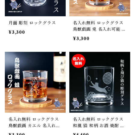
月面 彫刻 ロックグラス
名入れ無料 ロックグラス
鳥獣戯画 兎 名入れ可能 和
¥3,300
風 和柄 お酒 焼酎 ウィス
¥3,300
キー 酒器 父の日 敬老の日
母の日 誕生日 名入れ お名
前 彫刻 刻印 うさぎ Rabb
it
名入れ無料 ロックグラス
名入れ無料 ロックグラス
鳥獣戯画 カエル 名入れ可
和風 猫 和柄 お酒 焼酎 ウ
能 和風 和柄 お酒 焼酎 ウ
ィスキー 酒器 父の日 敬老