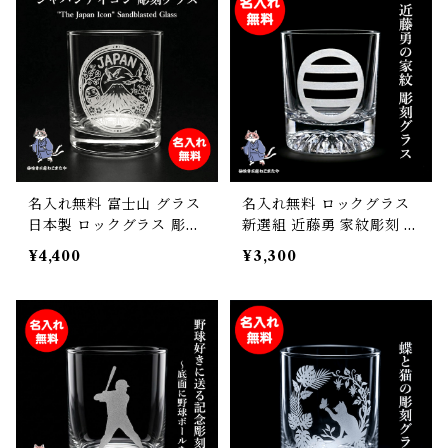
名入れ無料 富士山 グラス
名入れ無料 ロックグラス
日本製 ロックグラス 彫刻
新選組 近藤勇 家紋彫刻 名
JAPAN 桜 鶴 達磨 275ml
入れロックグラス オリジ
¥4,400
¥3,300
高級 和モダン おしゃれ 外
ナルギフト 誕プレ 母の日
国人 お土産 記念品 贈り物
父の日 敬老の日 ギフト
ギフト プレゼント 砂吹き
工房ねこまたや