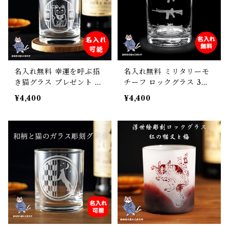
名入れ無料 幸運を呼ぶ招
名入れ無料 ミリタリーモ
き猫グラス プレゼント ギ
チーフ ロックグラス 3種
フト 記念日 誕生日 母の日
アサルトライフル＆弾痕デ
¥4,400
¥4,400
父の日 クリスマス
ザイン サンドブラスト彫
刻 日本製 ギフト対応 275
ml