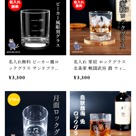
名入れ無料 ビーカー風ロ
名入れ 家紋 ロックグラス
ックグラス サンドブラス
北条家 戦国武将 酒 ウィス
ト彫刻 メモリデザイン 日
キー 焼酎 誕生日 父の日
¥3,300
¥3,300
本製 275ml おしゃれ＆ユ
母の日 敬老の日 プレゼン
ニーク ギフト対応 プレゼ
ト ギフト
ント・記念日にも