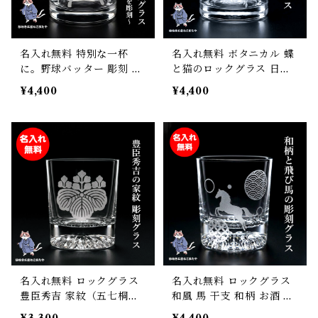
名入れ無料 特別な一杯
名入れ無料 ボタニカル 蝶
に。野球バッター 彫刻 ロ
と猫のロックグラス 日本
ックグラス 日本製 サンド
製 275ml ギフト 記念品に
¥4,400
¥4,400
ブラスト彫刻 砂吹き工房
も 砂吹き工房ねこまたや
ねこまたや
プレゼント ギフト 記念日
誕生日 母の日 父の日 クリ
スマス 敬老の日
名入れ無料 ロックグラス
名入れ無料 ロックグラス
豊臣秀吉 家紋（五七桐）
和風 馬 干支 和柄 お酒 焼
彫刻 戦国武将デザイン ウ
酎 ウィスキー 酒器 父の日