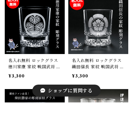
名入れ無料 ロックグラス
名入れ無料 ロックグラス
徳川家康 家紋 戦国武将 酒
織田信長 家紋 戦国武将 酒
ウィスキー 焼酎 誕生日 父
ウィスキー 焼酎 誕生日 父
¥3,300
¥3,300
の日 母の日 敬老の日 プレ
の日 母の日 敬老の日 プレ
ゼント ギフト
ゼント ギフト
ショップに質問する
キーワードから探す