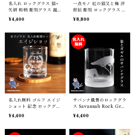
名入れ ロックグラス 猫×
一点モノ 紅の猫又と梅 浮
矢絣 和柄 彫刻グラス 誕生
世絵 彫刻 ロックグラス ギ
日プレゼント 結婚祝い 父
フト プレゼント 誕生日 記
¥4,400
¥8,800
の日 母の日 和モダン ギフ
念日 お父さん お母さん 彼
トに【日本製】
氏 彼女 父 母 友達
名入れ無料 ゴルフ エイジ
サバンナ風景のロックグラ
ショット 記念 ロックグラ
ス Savannah Rock Gras
ス プレゼント ギフト
s ゾウ・ガゼル彫刻 手作
¥4,400
¥4,400
りギフト 父の日・誕生
日・記念日に 砂吹き工房
ねこまたや