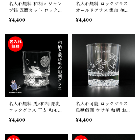
名入れ無料 和柄 × ジャン
名入れ無料 ロックグラス
プ猫 底面カット ロックグ
オールドグラス 家紋 徳川
ラス 重厚感×高級感 サン
家康 お酒 プレゼント ギフ
¥4,400
¥4,400
ドブラスト彫刻 オリジナ
ト ウィスキー 焼酎 父の日
ルメッセージ対応 ギフ
母の日 敬老の日 誕生日 ク
ト・プレゼントに最適！
リスマス お父さん お母さ
ん お名前 名入れ 彫刻 刻
印
名入れ無料 兎×和柄 彫刻
名入れ可能 ロックグラス
ロックグラス 干支 和モダ
鳥獣戯画 ウサギ 和柄 お酒
ン ギフトにおすすめ
焼酎 ウィスキー 酒器 父の
¥4,400
¥4,400
日 敬老の日 母の日 誕生日
名入れ お名前 彫刻 刻印