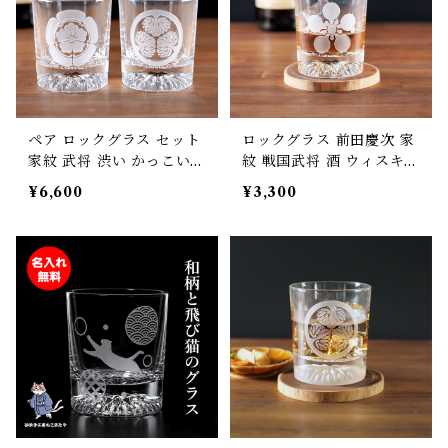
ペア ロックグラス セット
ロックグラス 前田慶次 家
家紋 武将 渋い かっこいい
紋 戦国武将 酒 ウィスキー
男前 グラス コップ 選べる
焼酎 誕生日 父の日 母の日
¥6,600
¥3,300
デザイン 父の日 母の日 敬
敬老の日 プレゼント ギフ
老の日 誕生日
ト