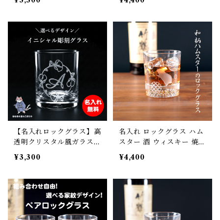
¥3,300
¥4,400
ィスキー 酒器 父の日 敬老
の日 母の日 誕生日 名入れ
の日 母の日 誕生日 名入れ
お名前 彫刻 刻印 ねこ cat
お名前 彫刻 刻印 蛙 frog
【名入れロックグラス】高
名入れ ロックグラス ハム
透明クリスタル風ガラス×
スター 酒 ウィスキー 焼酎
サンドブラスト彫刻｜誕生
誕生日 父の日 母の日 敬老
¥3,300
¥4,400
日・父の日・退職祝いに最
の日 プレゼント ギフト
適ギフト