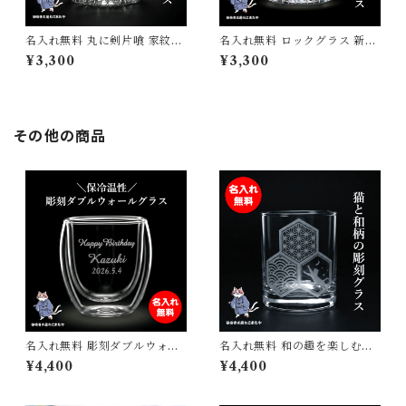
名入れ無料 丸に剣片喰 家紋ロ
名入れ無料 ロックグラス 新選
ックグラス 受け継がれる想い
組 近藤勇 家紋彫刻 名入れロッ
¥3,300
¥3,300
を刻む サンドブラスト彫刻 日
クグラス オリジナルギフト 誕
本製 砂吹き工房ねこまたや
プレ 母の日 父の日 敬老の日
ギフト
その他の商品
名入れ無料 彫刻ダブルウォー
名入れ無料 和の趣を楽しむ、
ルグラス 250ml 誕生日 記念
猫と和柄が映えるロックグラ
¥4,400
¥4,400
日に特別な一杯を ギフト プレ
ス プレゼント ギフト 記念日
ゼント 誕生日 引き出物
誕生日 母の日 父の日 クリスマ
ス