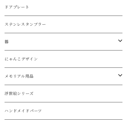
子供用グラス
３リットル
ドアプレート
タンブラー
ステンレスタンブラー
ダブルウォールグラス
器
ボウル
にゃんこデザイン
メモリアル用品
ペットの墓石
浮世絵シリーズ
ハンドメイドパーツ