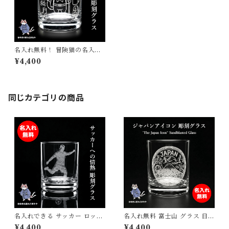
名入れ無料！ 冒険猫の名入れ
彫刻グラス サンドブラスト彫
¥4,400
刻 砂吹き工房ねこまたや プレ
ゼント ギフト 記念日 誕生日
母の日 父の日 クリスマス 敬老
の日
同じカテゴリの商品
名入れできる サッカー ロック
名入れ無料 富士山 グラス 日本
グラス 日本製 オリジナルギフ
製 ロックグラス 彫刻 JAPAN
¥4,400
¥4,400