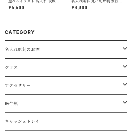
選べるイラスト 名入れ 茨城の
名入れ無料 丸に剣片喰 家紋ロ
地酒 日本酒 720ml お祝い 誕
ックグラス 受け継がれる想い
¥6,600
¥3,300
生日 ギフト プレゼント 砂吹き
を刻む サンドブラスト彫刻 日
工房ねこまたや
本製 砂吹き工房ねこまたや
CATEGORY
名入れ彫刻のお酒
スパークリングワイン
グラス
ワイン
ロックグラス・オールドグラス
アクセサリー
日本酒
フリーグラス
ピアス
保存瓶
ジョッキグラス・ビアグラス
ネックレス
１リットル
キャッシュトレイ