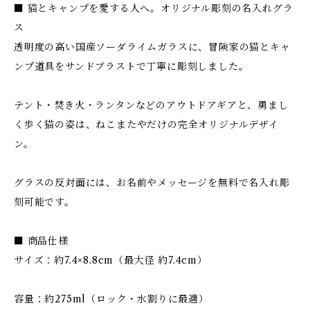
■ 猫とキャンプを愛する人へ。オリジナル彫刻の名入れグラ
ス
透明度の高い国産ソーダライムガラスに、冒険家の猫とキャ
ンプ道具をサンドブラストで丁寧に彫刻しました。
テント・焚き火・ランタンなどのアウトドアギアと、勇まし
く歩く猫の姿は、ねこまたやだけの完全オリジナルデザイ
ン。
グラスの反対面には、お名前やメッセージを無料で名入れ彫
刻可能です。
■ 商品仕様
サイズ：約7.4×8.8cm（最大径 約7.4cm）
容量：約275ml（ロック・水割りに最適）