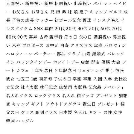
入園祝い 新居祝い 新居 転居祝い 出産祝い パパ ママ ベイビ
ー お父さん お母さん 兄 姉 弟 妹 娘 息子 キャンプ ゴルフ 成
長 子供の成長 サッカー 初ゴール記念 野球 インスタ映え イ
ンスタグラム SNS 年齢 20代 30代 40代 50代 60代 70代
80代 90代 喜寿 古希 親孝行 母の日 父の日 還暦祝い 昇進祝
い 米寿 プロポーズ お中元 白寿 クリスマス 傘寿 ハロウィン
ハロウィーン パーティー 部活 クラブ 百寿 銀婚式 バレンタ
イン バレンタインデー ホワイトデー 店舗 開店 優勝 大会 デ
ート カフェ １年記念日 ２年記念日 ウェディング 推し 彼氏
彼女 七五三 1歳 初節句 子供の日 卒園 卒業 入園 入学 会社設
立記念 社内表彰 就任記念 店舗用 表彰品 記念品 ノベルティ
名入れグラス ロックグラス 名入れ 猫グッズ プレゼント 猫雑
貨 キャンプ ギフト アウトドアグラス 誕生日 プレゼント 猫
父の日 グラス 彫刻グラス 日本製 名入れ ギフト 男性 女性
韓国 ハングル