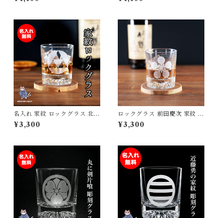
ト 卒団記念 誕生日プレゼント
桜 鶴 達磨 275ml 高級 和モダ
背番号 砂吹き工房ねこまたや
ン おしゃれ 外国人 お土産 記
念品 贈り物 ギフト プレゼント
砂吹き工房ねこまたや
名入れ 家紋 ロックグラス 北条
ロックグラス 前田慶次 家紋 戦
家 戦国武将 酒 ウィスキー 焼
国武将 酒 ウィスキー 焼酎 誕
¥3,300
¥3,300
酎 誕生日 父の日 母の日 敬老
生日 父の日 母の日 敬老の日
の日 プレゼント ギフト
プレゼント ギフト