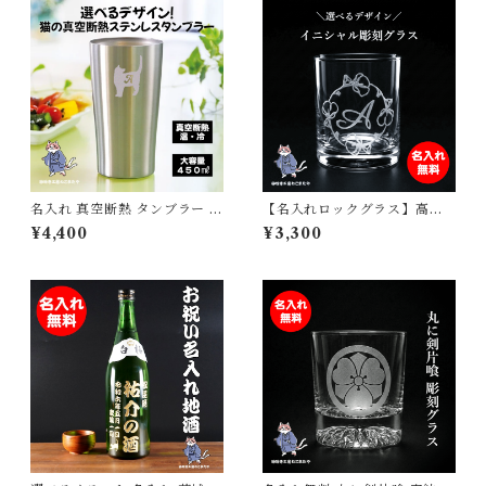
名入れ 真空断熱 タンブラー イ
【名入れロックグラス】高透
ニシャル シルエット 猫 ネコ
明クリスタル風ガラス×サンド
¥4,400
¥3,300
グッズ 猫グッズ 名前入り ステ
ブラスト彫刻｜誕生日・父の
ンレス 父の日 母の日 敬老の日
日・退職祝いに最適ギフト
誕生日 お父さん お母さん 202
4年 令和６年