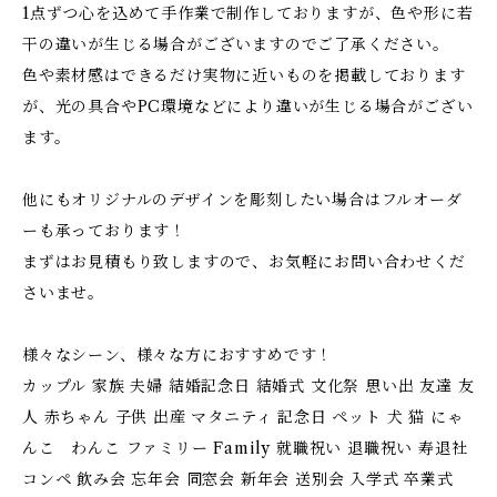
1点ずつ心を込めて手作業で制作しておりますが、色や形に若
干の違いが生じる場合がございますのでご了承ください。
色や素材感はできるだけ実物に近いものを掲載しております
が、光の具合やPC環境などにより違いが生じる場合がござい
ます。
他にもオリジナルのデザインを彫刻したい場合はフルオーダ
ーも承っております！
まずはお見積もり致しますので、お気軽にお問い合わせくだ
さいませ。
様々なシーン、様々な方におすすめです！
カップル 家族 夫婦 結婚記念日 結婚式 文化祭 思い出 友達 友
人 赤ちゃん 子供 出産 マタニティ 記念日 ペット 犬 猫 にゃ
んこ わんこ ファミリー Family 就職祝い 退職祝い 寿退社
コンペ 飲み会 忘年会 同窓会 新年会 送別会 入学式 卒業式