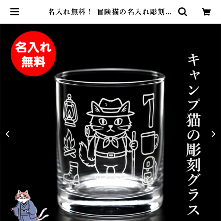
名入れ無料！ 冒険猫の名入れ彫刻グ
ラス サンドブラスト彫刻 砂吹き工
房ねこまたや プレゼント ギフト 記
念日 誕生日 母の日 父の日 クリスマ
ス 敬老の日 | 名入れ専門店 砂吹き
工房ねこまたや