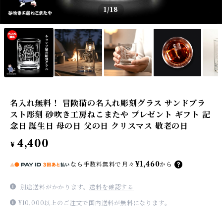
1
/18
名入れ無料！ 冒険猫の名入れ彫刻グラス サンドブラ
スト彫刻 砂吹き工房ねこまたや プレゼント ギフト 記
念日 誕生日 母の日 父の日 クリスマス 敬老の日
4,400
¥
¥1,460
なら
手数料無料で
月々
から
別途送料がかかります。
送料を確認する
¥10,000以上のご注文で国内送料が無料になります。