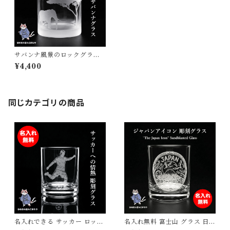
サバンナ風景のロックグラス S
avannah Rock Grass ゾウ・
¥4,400
ガゼル彫刻 手作りギフト 父の
日・誕生日・記念日に 砂吹き
工房ねこまたや
同じカテゴリの商品
名入れできる サッカー ロック
名入れ無料 富士山 グラス 日本
グラス 日本製 オリジナルギフ
製 ロックグラス 彫刻 JAPAN