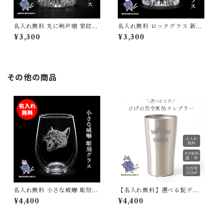
名入れ無料 丸に剣片喰 家紋ロ
名入れ無料 ロックグラス 新選
ックグラス 受け継がれる想い
組 近藤勇 家紋彫刻 名入れロッ
¥3,300
¥3,300
を刻む サンドブラスト彫刻 日
クグラス オリジナルギフト 誕
本製 砂吹き工房ねこまたや
プレ 母の日 父の日 敬老の日
ギフト
その他の商品
名入れ無料 小さな威嚇 彫刻グ
【名入れ無料】選べる髭デザ
ラス 猫 猫好きへのプレゼント
イン 真空断熱ステンレスタン
¥4,400
¥4,400
砂吹き工房ねこまたや 記念日
ブラー 450ml ステンレス製
誕生日 プレゼント ギフト
サンドブラスト彫刻 父の日 誕