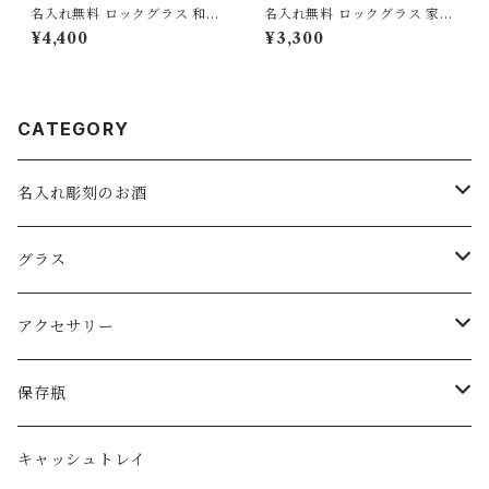
名入れ無料 ロックグラス 和風
名入れ無料 ロックグラス 家紋
馬 干支 和柄 お酒 焼酎 ウィス
坂本龍馬 お酒 透明 プレゼント
¥4,400
¥3,300
キー 酒器 父の日 敬老の日 母
ギフト 父の日 敬老の日 母の日
の日 誕生日 名入れ お名前 彫
誕プレ 砂吹き工房ねこまたや
刻 刻印 ウマ 午
CATEGORY
名入れ彫刻のお酒
スパークリングワイン
グラス
ワイン
ロックグラス・オールドグラス
アクセサリー
日本酒
フリーグラス
ピアス
保存瓶
ジョッキグラス・ビアグラス
ネックレス
１リットル
キャッシュトレイ