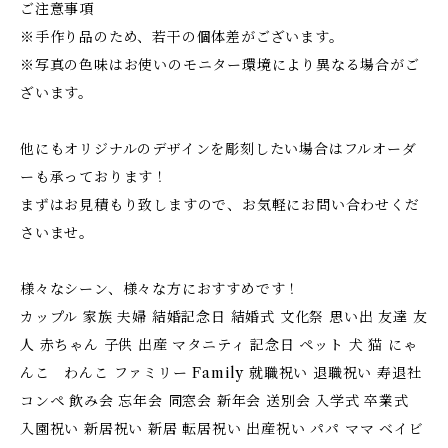
ご注意事項
※手作り品のため、若干の個体差がございます。
※写真の色味はお使いのモニター環境により異なる場合がご
ざいます。
他にもオリジナルのデザインを彫刻したい場合はフルオーダ
ーも承っております！
まずはお見積もり致しますので、お気軽にお問い合わせくだ
さいませ。
様々なシーン、様々な方におすすめです！
カップル 家族 夫婦 結婚記念日 結婚式 文化祭 思い出 友達 友
人 赤ちゃん 子供 出産 マタニティ 記念日 ペット 犬 猫 にゃ
んこ わんこ ファミリー Family 就職祝い 退職祝い 寿退社
コンペ 飲み会 忘年会 同窓会 新年会 送別会 入学式 卒業式
入園祝い 新居祝い 新居 転居祝い 出産祝い パパ ママ ベイビ