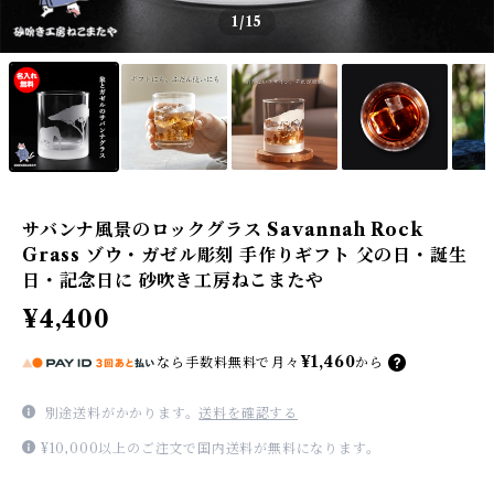
1
/15
サバンナ風景のロックグラス Savannah Rock
Grass ゾウ・ガゼル彫刻 手作りギフト 父の日・誕生
日・記念日に 砂吹き工房ねこまたや
¥4,400
¥1,460
なら
手数料無料で
月々
から
別途送料がかかります。
送料を確認する
¥10,000以上のご注文で国内送料が無料になります。