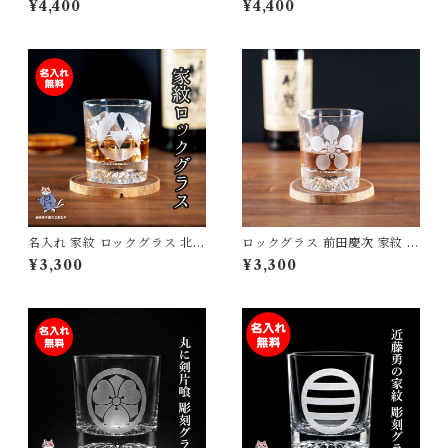
¥4,400
¥4,400
ト 卒団記念 誕生日プレゼント
桜 鶴 達磨 275ml 高級 和モダ
背番号 砂吹き工房ねこまたや
ン おしゃれ 外国人 お土産 記
念品 贈り物 ギフト プレゼント
砂吹き工房ねこまたや
名入れ 家紋 ロックグラス 北条
ロックグラス 前田慶次 家紋 戦
家 戦国武将 酒 ウィスキー 焼
国武将 酒 ウィスキー 焼酎 誕
¥3,300
¥3,300
酎 誕生日 父の日 母の日 敬老
生日 父の日 母の日 敬老の日
の日 プレゼント ギフト
プレゼント ギフト