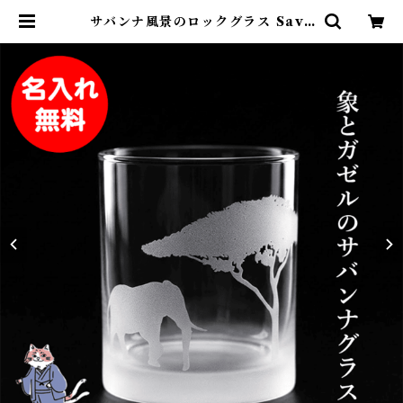
サバンナ風景のロックグラス Sava
nnah Rock Grass ゾウ・ガゼル
彫刻 手作りギフト 父の日・誕生
日・記念日に 砂吹き工房ねこまたや
| 名入れ専門店 砂吹き工房ねこまた
や