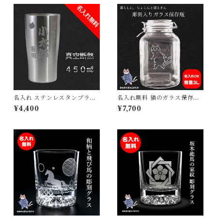
生日 記念日に最適！
名入れ ステンレスタンブラー
名入れ無料 猫のガラス保存瓶
真空断熱 450ｍｌ 猫 肉球 ビ
密閉フタ付き 猫又キャラクタ
¥4,400
¥7,700
ール ドリンク 誕生日 父の日
ー彫刻入り おしゃれキッチン
母の日
容器 猫好き女性へのギフトに
も