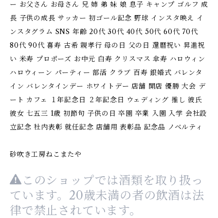
ー お父さん お母さん 兄 姉 弟 妹 娘 息子 キャンプ ゴルフ 成
長 子供の成長 サッカー 初ゴール記念 野球 インスタ映え イ
ンスタグラム SNS 年齢 20代 30代 40代 50代 60代 70代
80代 90代 喜寿 古希 親孝行 母の日 父の日 還暦祝い 昇進祝
い 米寿 プロポーズ お中元 白寿 クリスマス 傘寿 ハロウィン
ハロウィーン パーティー 部活 クラブ 百寿 銀婚式 バレンタ
イン バレンタインデー ホワイトデー 店舗 開店 優勝 大会 デ
ート カフェ １年記念日 ２年記念日 ウェディング 推し 彼氏
彼女 七五三 1歳 初節句 子供の日 卒園 卒業 入園 入学 会社設
立記念 社内表彰 就任記念 店舗用 表彰品 記念品 ノベルティ
砂吹き工房ねこまたや
このショップでは酒類を取り扱っ
ています。20歳未満の者の飲酒は法
律で禁止されています。