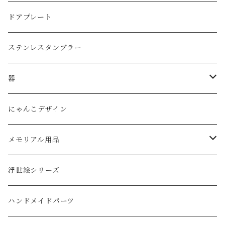
子供用グラス
３リットル
ドアプレート
タンブラー
ステンレスタンブラー
ダブルウォールグラス
器
ボウル
にゃんこデザイン
メモリアル用品
ペットの墓石
浮世絵シリーズ
ハンドメイドパーツ