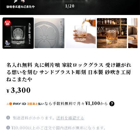
1
/20
名入れ無料 丸に剣片喰 家紋ロックグラス 受け継がれ
る想いを刻む サンドブラスト彫刻 日本製 砂吹き工房
ねこまたや
3,300
¥
¥1,100
なら
手数料無料で
月々
から
別途送料がかかります。
送料を確認する
¥10,000以上のご注文で国内送料が無料になります。