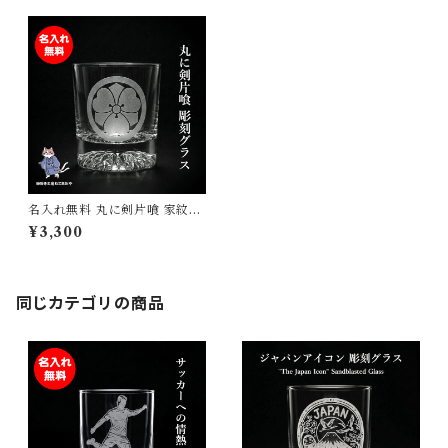
名入れ無料 丸に剣片喰 家紋ロ
ックグラス 受け継がれる想い
¥3,300
を刻む サンドブラスト彫刻 日
本製 砂吹き工房ねこまたや
同じカテゴリの商品