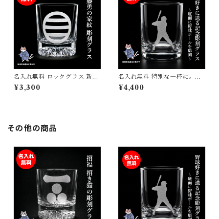
名入れ無料 ロックグラス 新選
名入れ無料 特別な一杯に。野
組 近藤勇 家紋彫刻 名入れロッ
球バッター 彫刻 ロックグラス
¥3,300
¥4,400
クグラス オリジナルギフト 誕
日本製 サンドブラスト彫刻 砂
プレ 母の日 父の日 敬老の日
吹き工房ねこまたや
ギフト
その他の商品