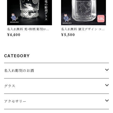
名入れ無料 兎×和柄 彫刻ロッ
名入れ無料 猫又デザイン コー
クグラス 干支 和モダン ギフト
ヒー保存瓶 1L サンドブラスト
¥4,400
¥5,500
におすすめ
彫刻 角型キャニスター コーヒ
ー豆・茶葉保存に
CATEGORY
名入れ彫刻のお酒
スパークリングワイン
グラス
ワイン
ロックグラス・オールドグラス
アクセサリー