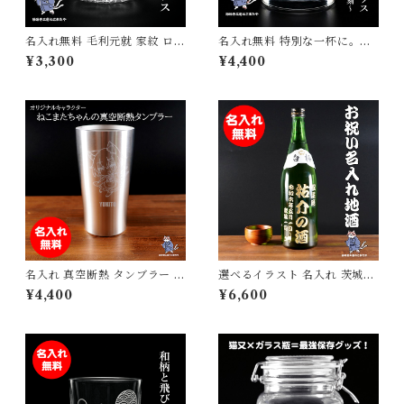
名入れ無料 毛利元就 家紋 ロッ
名入れ無料 特別な一杯に。野
クグラス 戦国武将グッズ プレ
球バッター 彫刻 ロックグラス
¥3,300
¥4,400
ゼント ギフト対応 日本製グラ
日本製 サンドブラスト彫刻 砂
ス 国産
吹き工房ねこまたや
名入れ 真空断熱 タンブラー ね
選べるイラスト 名入れ 茨城の
こまたちゃん 猫又 妖怪 ネコ
地酒 日本酒 720ml お祝い 誕
¥4,400
¥6,600
グッズ 猫グッズ 名前入り ステ
生日 ギフト プレゼント 砂吹き
ンレス 父の日 母の日 敬老の日
工房ねこまたや
誕生日400ml マグ お父さん
お母さん 2024年 令和６年