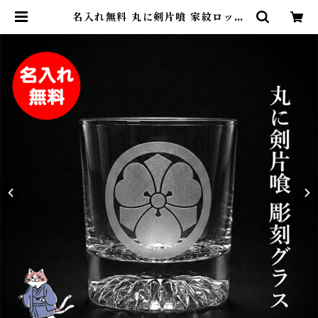
名入れ無料 丸に剣片喰 家紋ロック
グラス 受け継がれる想いを刻む サ
ンドブラスト彫刻 日本製 砂吹き工
房ねこまたや | 名入れ専門店 砂吹き
工房ねこまたや