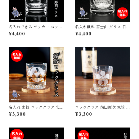
名入れできる サッカー ロック
名入れ無料 富士山 グラス 日本
グラス 日本製 オリジナルギフ
製 ロックグラス 彫刻 JAPAN
¥4,400
¥4,400
ト 卒団記念 誕生日プレゼント
桜 鶴 達磨 275ml 高級 和モダ
背番号 砂吹き工房ねこまたや
ン おしゃれ 外国人 お土産 記
念品 贈り物 ギフト プレゼント
砂吹き工房ねこまたや
名入れ 家紋 ロックグラス 北条
ロックグラス 前田慶次 家紋 戦
家 戦国武将 酒 ウィスキー 焼
国武将 酒 ウィスキー 焼酎 誕
¥3,300
¥3,300
酎 誕生日 父の日 母の日 敬老
生日 父の日 母の日 敬老の日
の日 プレゼント ギフト
プレゼント ギフト