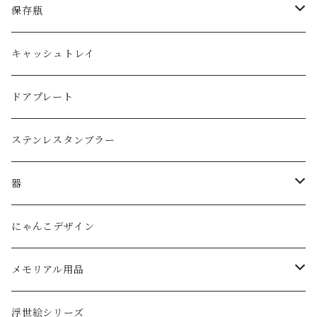
日本酒
フリーグラス
ピアス
保存瓶
ジョッキグラス・ビアグラス
ネックレス
１リットル
キャッシュトレイ
子供用グラス
３リットル
ドアプレート
タンブラー
ステンレスタンブラー
ダブルウォールグラス
器
ボウル
にゃんこデザイン
メモリアル用品
ペットの墓石
浮世絵シリーズ