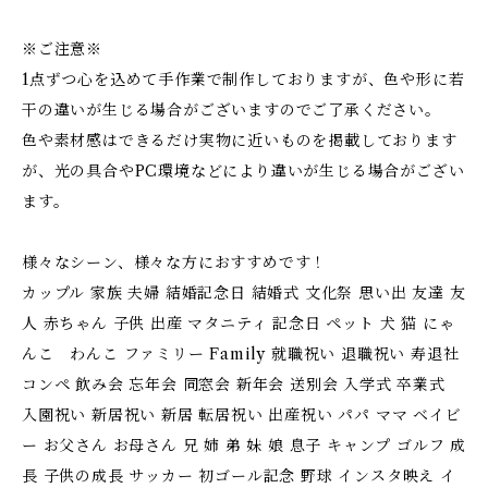
※ご注意※
1点ずつ心を込めて手作業で制作しておりますが、色や形に若
干の違いが生じる場合がございますのでご了承ください。
色や素材感はできるだけ実物に近いものを掲載しております
が、光の具合やPC環境などにより違いが生じる場合がござい
ます。
様々なシーン、様々な方におすすめです！
カップル 家族 夫婦 結婚記念日 結婚式 文化祭 思い出 友達 友
人 赤ちゃん 子供 出産 マタニティ 記念日 ペット 犬 猫 にゃ
んこ わんこ ファミリー Family 就職祝い 退職祝い 寿退社
コンペ 飲み会 忘年会 同窓会 新年会 送別会 入学式 卒業式
入園祝い 新居祝い 新居 転居祝い 出産祝い パパ ママ ベイビ
ー お父さん お母さん 兄 姉 弟 妹 娘 息子 キャンプ ゴルフ 成
長 子供の成長 サッカー 初ゴール記念 野球 インスタ映え イ