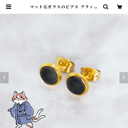
マットなガラスのピアス ブラック
黒 金枠 ゴールド ギフト プレゼント
普段使い | 名入れ専門店 砂吹き工房
ねこまたや