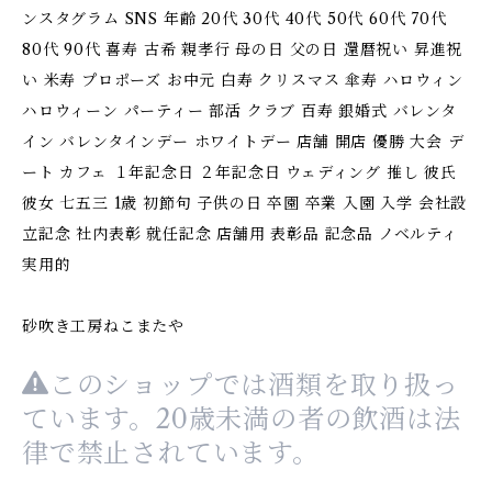
ンスタグラム SNS 年齢 20代 30代 40代 50代 60代 70代
80代 90代 喜寿 古希 親孝行 母の日 父の日 還暦祝い 昇進祝
い 米寿 プロポーズ お中元 白寿 クリスマス 傘寿 ハロウィン
ハロウィーン パーティー 部活 クラブ 百寿 銀婚式 バレンタ
イン バレンタインデー ホワイトデー 店舗 開店 優勝 大会 デ
ート カフェ １年記念日 ２年記念日 ウェディング 推し 彼氏
彼女 七五三 1歳 初節句 子供の日 卒園 卒業 入園 入学 会社設
立記念 社内表彰 就任記念 店舗用 表彰品 記念品 ノベルティ
実用的
砂吹き工房ねこまたや
このショップでは酒類を取り扱っ
ています。20歳未満の者の飲酒は法
律で禁止されています。