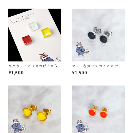
スクウェアガラスのピアス 3色
マットなガラスのピアス ブラ
セット（白・赤・黄）イヤリ
ック 黒 銀枠 シルバー ギフト
¥1,500
¥1,500
ング変更可 ハンドメイド アク
プレゼント 普段使い
セサリー プレゼント ギフト に
も！