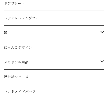
子供用グラス
３リットル
ドアプレート
タンブラー
ステンレスタンブラー
ダブルウォールグラス
器
ボウル
にゃんこデザイン
メモリアル用品
ペットの墓石
浮世絵シリーズ
ハンドメイドパーツ