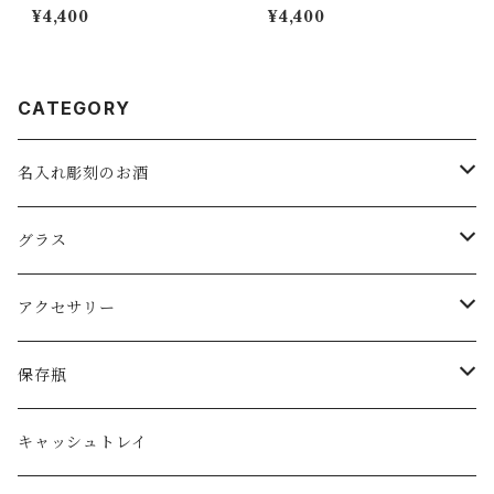
球バッター 彫刻 ロックグラス
彫刻グラス サンドブラスト彫
¥4,400
¥4,400
日本製 サンドブラスト彫刻 砂
刻 砂吹き工房ねこまたや プレ
吹き工房ねこまたや
ゼント ギフト 記念日 誕生日
母の日 父の日 クリスマス 敬老
の日
CATEGORY
名入れ彫刻のお酒
スパークリングワイン
グラス
ワイン
ロックグラス・オールドグラス
アクセサリー
日本酒
フリーグラス
ピアス
保存瓶
ジョッキグラス・ビアグラス
ネックレス
１リットル
キャッシュトレイ