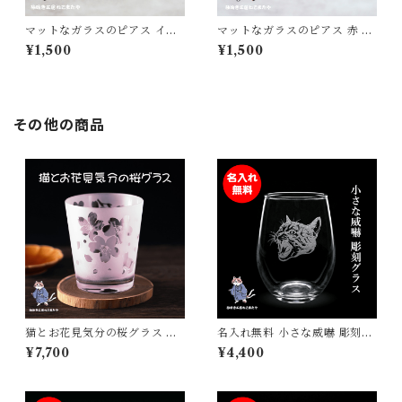
マットなガラスのピアス イエ
マットなガラスのピアス 赤 レ
ロー 黄色 金枠 ゴールド ギフ
ッド ゴールド枠 かわいい おし
¥1,500
¥1,500
ト プレゼント 普段使い
ゃれ プレゼント ギフト 紅葉色
その他の商品
猫とお花見気分の桜グラス さ
名入れ無料 小さな威嚇 彫刻グ
くら 春 ねこ プレゼント ギフ
ラス 猫 猫好きへのプレゼント
¥7,700
¥4,400
ト 記念日 誕生日 母の日 父の
砂吹き工房ねこまたや 記念日
日 クリスマス
誕生日 プレゼント ギフト