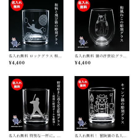
名入れ無料 ロックグラス 和風
名入れ無料 猫の浮世絵グラス
猫 和柄 お酒 焼酎 ウィスキー
強化ガラス タンブラー 325ml
¥4,400
¥4,400
酒器 父の日 敬老の日 母の日
日本製 彫刻 プレゼント ギフト
誕生日 名入れ お名前 彫刻 刻
猫好きに
印 ねこ cat
名入れ無料 特別な一杯に。野
名入れ無料！ 冒険猫の名入れ