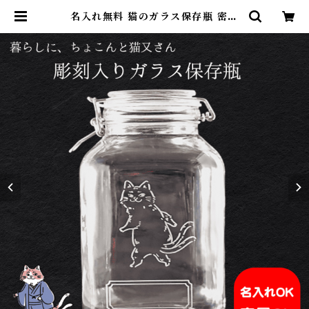
名入れ無料 猫のガラス保存瓶 密閉
フタ付き 猫又キャラクター彫刻入り
おしゃれキッチン容器 猫好き女性へ
のギフトにも | 名入れ専門店 砂吹き
工房ねこまたや