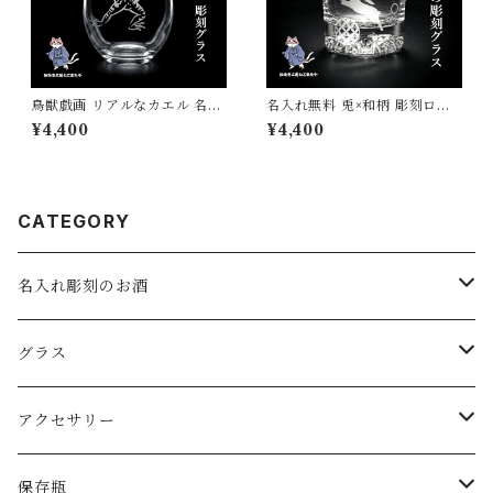
鳥獣戯画 リアルなカエル 名入
名入れ無料 兎×和柄 彫刻ロッ
れグラス 手仕事で仕上げる彫
クグラス 干支 和モダン ギフト
¥4,400
¥4,400
刻 砂吹き工房ねこまたや 記念
におすすめ
日 誕生日 プレゼント ギフト
CATEGORY
名入れ彫刻のお酒
スパークリングワイン
グラス
ワイン
ロックグラス・オールドグラス
アクセサリー
日本酒
フリーグラス
ピアス
保存瓶