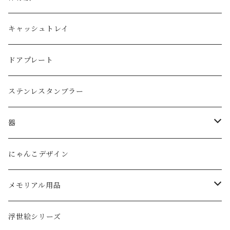
ジョッキグラス・ビアグラス
ネックレス
１リットル
キャッシュトレイ
子供用グラス
３リットル
ドアプレート
タンブラー
ステンレスタンブラー
ダブルウォールグラス
器
ボウル
にゃんこデザイン
メモリアル用品
ペットの墓石
浮世絵シリーズ