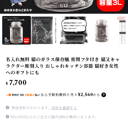
1
/12
名入れ無料 猫のガラス保存瓶 密閉フタ付き 猫又キャ
ラクター彫刻入り おしゃれキッチン容器 猫好き女性
へのギフトにも
7,700
¥
¥2,560
なら
手数料無料で
月々
から
別途送料がかかります。
送料を確認する
¥10,000以上のご注文で国内送料が無料になります。