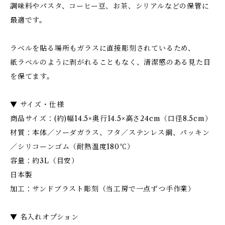
調味料やパスタ、コーヒー豆、お茶、シリアルなどの保管に
最適です。
ラベルを貼る場所もガラスに直接彫刻されているため、
紙ラベルのように剥がれることもなく、清潔感のある見た目
を保てます。
▼ サイズ・仕様
商品サイズ：(約)幅14.5×奥行14.5×高さ24cm（口径8.5cm）
材質：本体／ソーダガラス、フタ／ステンレス鋼、パッキン
／シリコーンゴム（耐熱温度180℃）
容量：約3L（目安）
日本製
加工：サンドブラスト彫刻（当工房で一点ずつ手作業）
▼ 名入れオプション