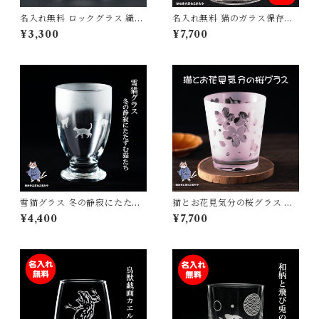
名入れ無料 ロックグラス 織田
名入れ無料 猫のガラス保存瓶
信長 家紋 戦国武将 酒 ウィス
密閉フタ付き 猫又キャラクタ
¥3,300
¥7,700
キー 焼酎 誕生日 父の日 母の
ー彫刻入り おしゃれキッチン
日 敬老の日 プレゼント ギフト
容器 猫好き女性へのギフトに
も
雪猫グラス 冬の静寂にたたず
猫とお花見気分の桜グラス さ
む猫たち ギフト プレゼント 誕
くら 春 ねこ プレゼント ギフ
¥4,400
¥7,700
生日 記念日 父の日 母の日 敬
ト 記念日 誕生日 母の日 父の
老の日 バレンタイン クリスマ
日 クリスマス
ス