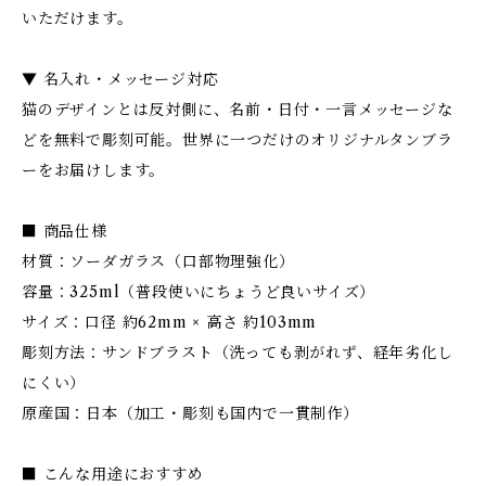
いただけます。
▼ 名入れ・メッセージ対応
猫のデザインとは反対側に、名前・日付・一言メッセージな
どを無料で彫刻可能。世界に一つだけのオリジナルタンブラ
ーをお届けします。
■ 商品仕様
材質：ソーダガラス（口部物理強化）
容量：325ml（普段使いにちょうど良いサイズ）
サイズ：口径 約62mm × 高さ 約103mm
彫刻方法：サンドブラスト（洗っても剥がれず、経年劣化し
にくい）
原産国：日本（加工・彫刻も国内で一貫制作）
■ こんな用途におすすめ