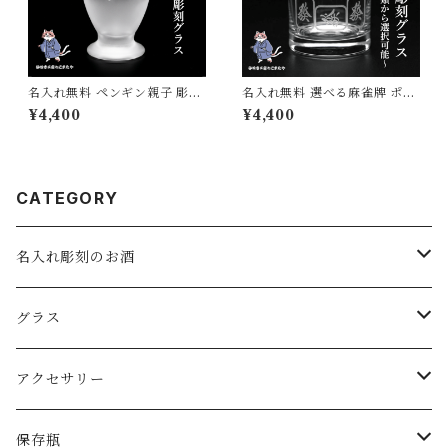
名入れ無料 ペンギン親子 彫刻
名入れ無料 選べる麻雀牌 ポン
グラス 日本製 オリジナルギフ
の瞬間を彫刻！ 日本製ロック
¥4,400
¥4,400
ト 誕生日 プレゼント 記念品
グラス 275ml ギフト 記念品に
母の日 父の日 敬老の日
も 砂吹き工房ねこまたや プレ
ゼント ギフト 記念日 誕生日
母の日 父の日 クリスマス 敬老
の日
CATEGORY
名入れ彫刻のお酒
スパークリングワイン
グラス
ワイン
ロックグラス・オールドグラス
アクセサリー
日本酒
フリーグラス
ピアス
保存瓶