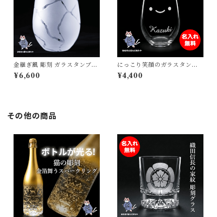
金継ぎ風 彫刻 ガラスタンブラ
にっこり笑顔のガラスタンブ
ー すりガラス×透明ガラスの上
ラー 名入れ無料 サンドブラス
¥6,600
¥4,400
品デザイン｜おしゃれ コップ
ト仕上げ 325ml 日本製 国産
グラス 誕生日 母の日 結婚祝い
ギフト プレゼント
プレゼント 日本製【砂吹き工
房ねこまたや】
その他の商品