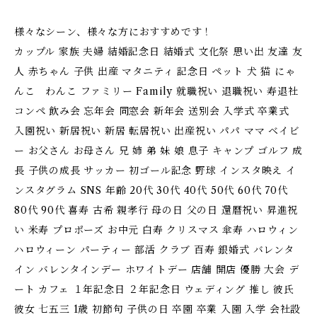
様々なシーン、様々な方におすすめです！
カップル 家族 夫婦 結婚記念日 結婚式 文化祭 思い出 友達 友
人 赤ちゃん 子供 出産 マタニティ 記念日 ペット 犬 猫 にゃ
んこ わんこ ファミリー Family 就職祝い 退職祝い 寿退社
コンペ 飲み会 忘年会 同窓会 新年会 送別会 入学式 卒業式
入園祝い 新居祝い 新居 転居祝い 出産祝い パパ ママ ベイビ
ー お父さん お母さん 兄 姉 弟 妹 娘 息子 キャンプ ゴルフ 成
長 子供の成長 サッカー 初ゴール記念 野球 インスタ映え イ
ンスタグラム SNS 年齢 20代 30代 40代 50代 60代 70代
80代 90代 喜寿 古希 親孝行 母の日 父の日 還暦祝い 昇進祝
い 米寿 プロポーズ お中元 白寿 クリスマス 傘寿 ハロウィン
ハロウィーン パーティー 部活 クラブ 百寿 銀婚式 バレンタ
イン バレンタインデー ホワイトデー 店舗 開店 優勝 大会 デ
ート カフェ １年記念日 ２年記念日 ウェディング 推し 彼氏
彼女 七五三 1歳 初節句 子供の日 卒園 卒業 入園 入学 会社設