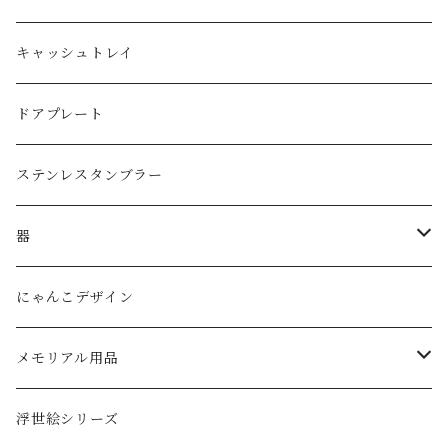
ジョッキグラス・ビアグラス
ネックレス
１リットル
キャッシュトレイ
子供用グラス
３リットル
ドアプレート
タンブラー
ステンレスタンブラー
ダブルウォールグラス
器
ボウル
にゃんこデザイン
メモリアル用品
ペットの墓石
浮世絵シリーズ