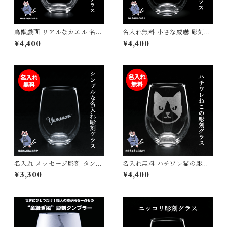
鳥獣戯画 リアルなカエル 名入
名入れ無料 小さな威嚇 彫刻グ
れグラス 手仕事で仕上げる彫
ラス 猫 猫好きへのプレゼント
¥4,400
¥4,400
刻 砂吹き工房ねこまたや 記念
砂吹き工房ねこまたや 記念日
日 誕生日 プレゼント ギフト
誕生日 プレゼント ギフト
名入れ メッセージ彫刻 タンブ
名入れ無料 ハチワレ猫の彫刻
ラー グラス サンドブラスト仕
タンブラー 日本製 ギフト グラ
¥3,300
¥4,400
上げ 325ml ギフトラッピング
ス 325ml プレゼント 国産 記
対応可能 シンプル プレゼント
念品 ねこ cat
ギフト