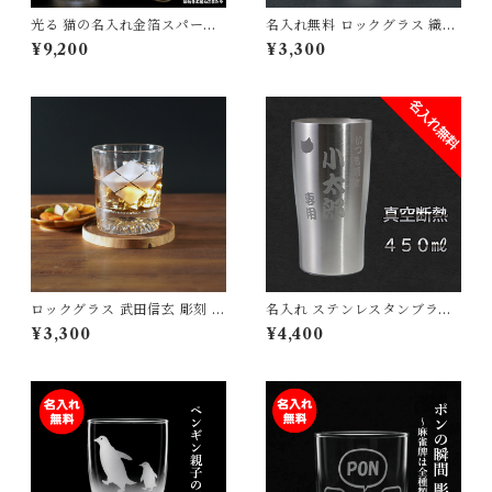
光る 猫の名入れ金箔スパーク
名入れ無料 ロックグラス 織田
リングワイン 彫刻 ギフト 猫好
信長 家紋 戦国武将 酒 ウィス
¥9,200
¥3,300
き プレゼント 記念日 誕生日
キー 焼酎 誕生日 父の日 母の
名入れワイン LED
日 敬老の日 プレゼント ギフト
ロックグラス 武田信玄 彫刻 戦
名入れ ステンレスタンブラー
国武将 刻印 プレゼント 敬老の
真空断熱 450ｍｌ 猫 肉球 ビ
¥3,300
¥4,400
日 父の日 誕プレ ウィスキー
ール ドリンク 誕生日 父の日
焼酎 ギフト
母の日