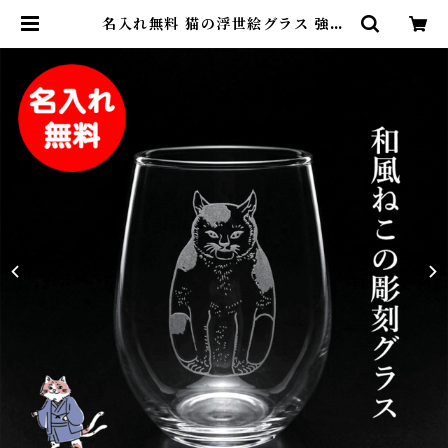
名入れ無料 猫の浮世絵グラス 強化
ガラス タンブラー 325ml 日本製
彫刻 プレゼント ギフト 猫好きに |
名入れ専門店 砂吹き工房ねこまたや