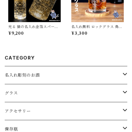
光る 猫の名入れ金箔スパーク
名入れ無料 ロックグラス 鳥獣
リングワイン 彫刻 ギフト 猫好
戯画 兎 名入れ可能 和風 和柄
¥9,200
¥3,300
き プレゼント 記念日 誕生日
お酒 焼酎 ウィスキー 酒器 父
名入れワイン LED
の日 敬老の日 母の日 誕生日
名入れ お名前 彫刻 刻印 うさ
ぎ Rabbit
CATEGORY
名入れ彫刻のお酒
スパークリングワイン
グラス
ワイン
ロックグラス・オールドグラス
アクセサリー
日本酒
フリーグラス
ピアス
保存瓶