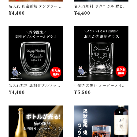
名入れ 真空断熱 タンブラー ね
名入れ無料 ボタニカル 蝶と猫
こまたちゃん 猫又 妖怪 ネコ
のロックグラス 日本製 275ml
¥4,400
¥4,400
グッズ 猫グッズ 名前入り ステ
ギフト 記念品にも 砂吹き工房
ンレス 父の日 母の日 敬老の日
ねこまたや プレゼント ギフト
誕生日400ml マグ お父さん
記念日 誕生日 母の日 父の日
お母さん 2024年 令和６年
クリスマス 敬老の日
名入れ無料 彫刻ダブルウォー
手描きの想い オーダーメイド
ルグラス 250ml 誕生日 記念
彫刻 グラス お絵描き イラスト
¥4,400
¥5,500
日に特別な一杯を ギフト プレ
記念 手書きの絵 子供の絵 てが
ゼント 誕生日 引き出物
き 似顔絵 父の日 母の日 敬老
の日 ギフト プレゼント