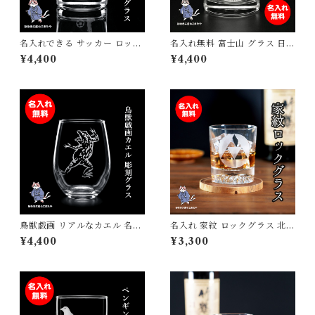
名入れできる サッカー ロック
名入れ無料 富士山 グラス 日本
グラス 日本製 オリジナルギフ
製 ロックグラス 彫刻 JAPAN
¥4,400
¥4,400
ト 卒団記念 誕生日プレゼント
桜 鶴 達磨 275ml 高級 和モダ
背番号 砂吹き工房ねこまたや
ン おしゃれ 外国人 お土産 記
念品 贈り物 ギフト プレゼント
砂吹き工房ねこまたや
鳥獣戯画 リアルなカエル 名入
名入れ 家紋 ロックグラス 北条
れグラス 手仕事で仕上げる彫
家 戦国武将 酒 ウィスキー 焼
¥4,400
¥3,300
刻 砂吹き工房ねこまたや 記念
酎 誕生日 父の日 母の日 敬老
日 誕生日 プレゼント ギフト
の日 プレゼント ギフト