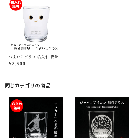
つよいこグラス 名入れ 安全 彫
刻 はじめてのコップ プレゼン
¥3,300
ト ギフト 誕生祝
同じカテゴリの商品