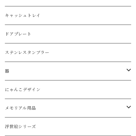
ジョッキグラス・ビアグラス
ネックレス
１リットル
キャッシュトレイ
子供用グラス
３リットル
ドアプレート
タンブラー
ステンレスタンブラー
ダブルウォールグラス
器
ボウル
にゃんこデザイン
メモリアル用品
ペットの墓石
浮世絵シリーズ