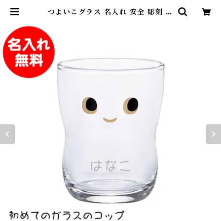
つよいこグラス 名入れ 安全 彫刻 は
じめてのコップ プレゼント ギフト
誕生祝 | 名入れ専門店 砂吹き工房ね
こまたや