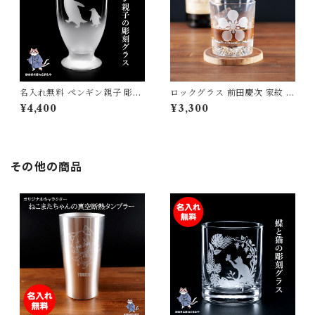
名入れ無料 ペンギン親子 彫刻
ロックグラス 前田慶次 家紋 戦
グラス 日本製 オリジナルギフ
国武将 酒 ウィスキー 焼酎 誕
¥4,400
¥3,300
ト 誕生日 プレゼント 記念品
生日 父の日 母の日 敬老の日
母の日 父の日 敬老の日
プレゼント ギフト
その他の商品