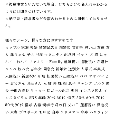
※複数注文をいただいた場合、どちらがどの名入れかわかる
ように目印をつけています。
※納品書・請求書など金額のわかるものは同梱しておりませ
ん。
様々なシーン、様々な方におすすめです！
カップル 家族 夫婦 結婚記念日 結婚式 文化祭 思い出 友達 友
人 赤ちゃん 子供 出産 マタニティ 記念日 ペット 犬 猫 にゃ
んこ わんこ ファミリー Family 就職祝い 退職祝い 寿退社
コンペ 飲み会 忘年会 同窓会 新年会 送別会 入学式 卒業式
入園祝い 新居祝い 新居 転居祝い 出産祝い パパ ママ ベイビ
ー お父さん お母さん 兄 姉 弟 妹 娘 息子 キャンプ ゴルフ 成
長 子供の成長 サッカー 初ゴール記念 野球 インスタ映え イ
ンスタグラム SNS 年齢 20代 30代 40代 50代 60代 70代
80代 90代 喜寿 古希 親孝行 母の日 父の日 還暦祝い 昇進祝
い 米寿 プロポーズ お中元 白寿 クリスマス 傘寿 ハロウィン