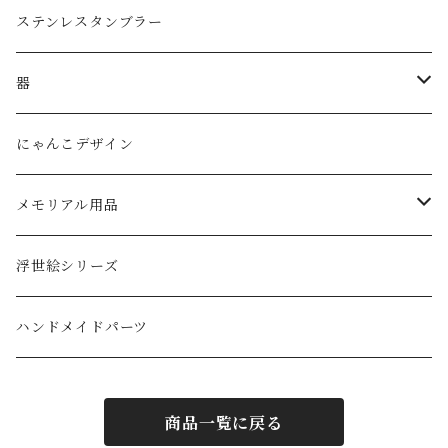
タンブラー
ステンレスタンブラー
ダブルウォールグラス
器
ボウル
にゃんこデザイン
メモリアル用品
ペットの墓石
浮世絵シリーズ
ハンドメイドパーツ
商品一覧に戻る