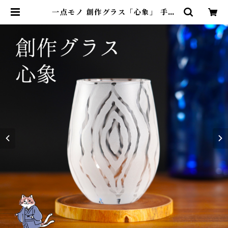
一点モノ 創作グラス「心象」 手書
き 彫刻 | 名入れ専門店 砂吹き工房
ねこまたや