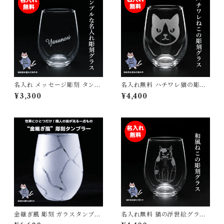
名入れ メッセージ彫刻 タンブ
名入れ無料 ハチワレ猫の彫刻
ラー グラス サンドブラスト仕
タンブラー 日本製 ギフト グラ
¥3,300
¥4,400
上げ 325ml ギフトラッピング
ス 325ml プレゼント 国産 記
対応可能 シンプル プレゼント
念品 ねこ cat
ギフト
金継ぎ風 彫刻 ガラスタンブラ
名入れ無料 猫の浮世絵グラス
ー すりガラス×透明ガラスの上
強化ガラス タンブラー 325ml