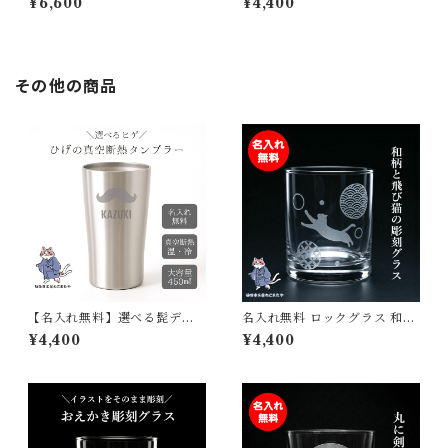
¥6,600
¥4,400
品デザイン｜おしゃれ コップ
日本製 彫刻 プレゼント ギフト
グラス 誕生日 母の日 結婚祝い
猫好きに
プレゼント 日本製【砂吹き工
房ねこまたや】
その他の商品
【名入れ無料】選べる髭デザ
名入れ無料 ロックグラス 和風
イン 真空断熱ステンレスタン
猫 和柄 お酒 焼酎 ウィスキー
¥4,400
¥4,400
ブラー 450ml ステンレス製
酒器 父の日 敬老の日 母の日
サンドブラスト彫刻 父の日 誕
誕生日 名入れ お名前 彫刻 刻
生日 記念日に最適！
印 ねこ cat