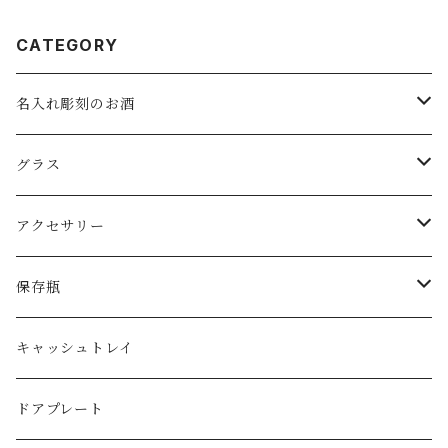
CATEGORY
名入れ彫刻のお酒
スパークリングワイン
グラス
ワイン
ロックグラス・オールドグラス
アクセサリー
日本酒
フリーグラス
ピアス
保存瓶
ジョッキグラス・ビアグラス
ネックレス
１リットル
キャッシュトレイ
子供用グラス
３リットル
ドアプレート