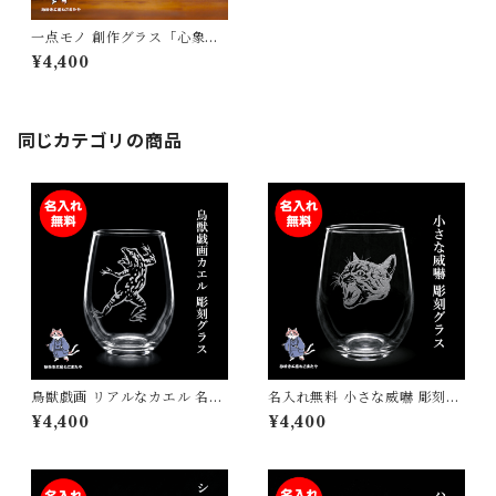
一点モノ 創作グラス「心象」
手書き 彫刻
¥4,400
同じカテゴリの商品
鳥獣戯画 リアルなカエル 名入
名入れ無料 小さな威嚇 彫刻グ
れグラス 手仕事で仕上げる彫
ラス 猫 猫好きへのプレゼント
¥4,400
¥4,400
刻 砂吹き工房ねこまたや 記念
砂吹き工房ねこまたや 記念日
日 誕生日 プレゼント ギフト
誕生日 プレゼント ギフト