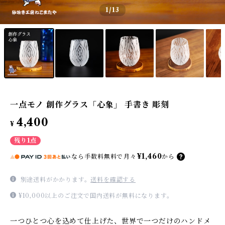
1
/13
一点モノ 創作グラス「心象」 手書き 彫刻
4,400
¥
残り1点
¥1,460
なら
手数料無料で
月々
から
別途送料がかかります。
送料を確認する
¥10,000以上のご注文で国内送料が無料になります。
一つひとつ心を込めて仕上げた、世界で一つだけのハンドメ