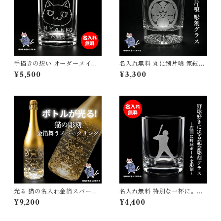
手描きの想い オーダーメイド
名入れ無料 丸に剣片喰 家紋ロ
彫刻 グラス お絵描き イラスト
ックグラス 受け継がれる想い
¥5,500
¥3,300
記念 手書きの絵 子供の絵 てが
を刻む サンドブラスト彫刻 日
き 似顔絵 父の日 母の日 敬老
本製 砂吹き工房ねこまたや
の日 ギフト プレゼント
光る 猫の名入れ金箔スパーク
名入れ無料 特別な一杯に。野
リングワイン 彫刻 ギフト 猫好
球バッター 彫刻 ロックグラス
¥9,200
¥4,400
き プレゼント 記念日 誕生日
日本製 サンドブラスト彫刻 砂
名入れワイン LED
吹き工房ねこまたや