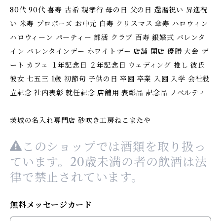
80代 90代 喜寿 古希 親孝行 母の日 父の日 還暦祝い 昇進祝
い 米寿 プロポーズ お中元 白寿 クリスマス 傘寿 ハロウィン
ハロウィーン パーティー 部活 クラブ 百寿 銀婚式 バレンタ
イン バレンタインデー ホワイトデー 店舗 開店 優勝 大会 デ
ート カフェ １年記念日 ２年記念日 ウェディング 推し 彼氏
彼女 七五三 1歳 初節句 子供の日 卒園 卒業 入園 入学 会社設
立記念 社内表彰 就任記念 店舗用 表彰品 記念品 ノベルティ
茨城の名入れ専門店 砂吹き工房ねこまたや
このショップでは酒類を取り扱っ
ています。20歳未満の者の飲酒は法
律で禁止されています。
無料メッセージカード