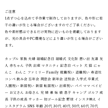
ご注意
1点ずつ心を込めて手作業で制作しておりますが、色や形に若
干の違いが生じる場合がございますのでご了承ください。
色や素材感はできるだけ実物に近いものを掲載しております
が、光の具合やPC環境などにより違いが生じる場合がござい
ます。
カップル 家族 夫婦 結婚記念日 結婚式 文化祭 思い出 友達 友
人 赤ちゃん 子供 出産 マタニティ 記念日 ペット 犬 猫 にゃ
んこ わんこ ファミリー Family 就職祝い 退職祝い 寿退社
コンペ 飲み会 忘年会 同窓会 新年会 送別会 入学式 卒業式
入園祝い 新居祝い 新居 転居祝い 出産祝い パパ ママ ベイビ
ー お父さん お母さん 兄 姉 弟 妹 娘 息子 キャンプ ゴルフ 成
長 子供の成長 サッカー 初ゴール記念 野球 インスタ映え イ
ンスタグラム SNS 年齢 20代 30代 40代 50代 60代 70代